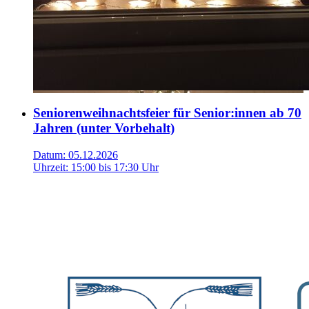
Seniorenweihnachtsfeier für Senior:innen ab 70
Jahren (unter Vorbehalt)
Datum:
05.12.2026
Uhrzeit:
15:00 bis 17:30 Uhr