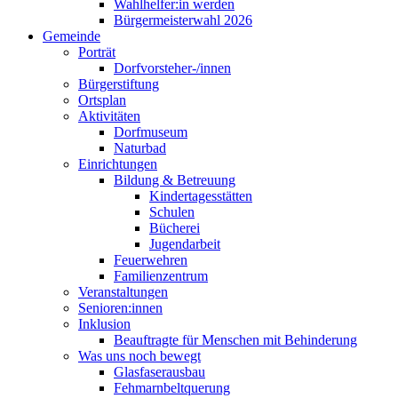
Wahlhelfer:in werden
Bürgermeisterwahl 2026
Gemeinde
Porträt
Dorfvorsteher-/innen
Bürgerstiftung
Ortsplan
Aktivitäten
Dorfmuseum
Naturbad
Einrichtungen
Bildung & Betreuung
Kindertagesstätten
Schulen
Bücherei
Jugendarbeit
Feuerwehren
Familienzentrum
Veranstaltungen
Senioren:innen
Inklusion
Beauftragte für Menschen mit Behinderung
Was uns noch bewegt
Glasfaserausbau
Fehmarnbeltquerung