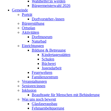
Wahlhelfer:in werden
Bürgermeisterwahl 2026
Gemeinde
Porträt
Dorfvorsteher-/innen
Bürgerstiftung
Ortsplan
Aktivitäten
Dorfmuseum
Naturbad
Einrichtungen
Bildung & Betreuung
Kindertagesstätten
Schulen
Bücherei
Jugendarbeit
Feuerwehren
Familienzentrum
Veranstaltungen
Senioren:innen
Inklusion
Beauftragte für Menschen mit Behinderung
Was uns noch bewegt
Glasfaserausbau
Fehmarnbeltquerung