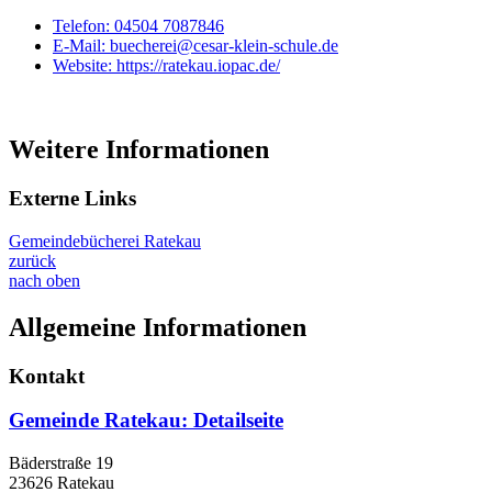
Telefon:
04504 7087846
E-Mail:
buecherei@cesar-klein-schule.de
Website:
https://ratekau.iopac.de/
Weitere Informationen
Externe Links
Gemeindebücherei Ratekau
zurück
nach oben
Allgemeine Informationen
Kontakt
Gemeinde Ratekau
: Detailseite
Bäderstraße 19
23626 Ratekau