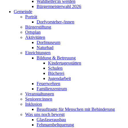
Wahlhelfer:in werden
Bürgermeisterwahl 2026
Gemeinde
Porträt
Dorfvorsteher-/innen
Bürgerstiftung
Ortsplan
Aktivitäten
Dorfmuseum
Naturbad
Einrichtungen
Bildung & Betreuung
Kindertagesstätten
Schulen
Bücherei
Jugendarbeit
Feuerwehren
Familienzentrum
Veranstaltungen
Senioren:innen
Inklusion
Beauftragte für Menschen mit Behinderung
Was uns noch bewegt
Glasfaserausbau
Fehmarnbeltquerung