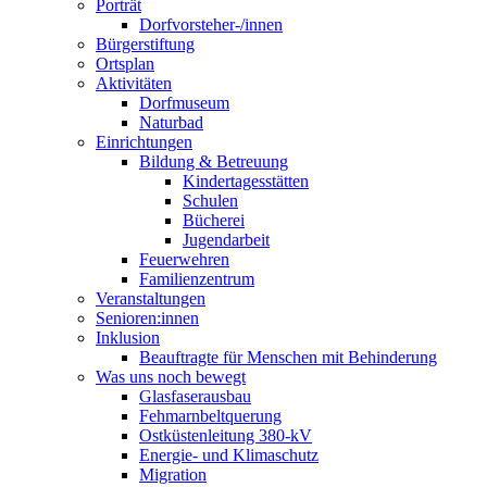
Porträt
Dorfvorsteher-/innen
Bürgerstiftung
Ortsplan
Aktivitäten
Dorfmuseum
Naturbad
Einrichtungen
Bildung & Betreuung
Kindertagesstätten
Schulen
Bücherei
Jugendarbeit
Feuerwehren
Familienzentrum
Veranstaltungen
Senioren:innen
Inklusion
Beauftragte für Menschen mit Behinderung
Was uns noch bewegt
Glasfaserausbau
Fehmarnbeltquerung
Ostküstenleitung 380-kV
Energie- und Klimaschutz
Migration