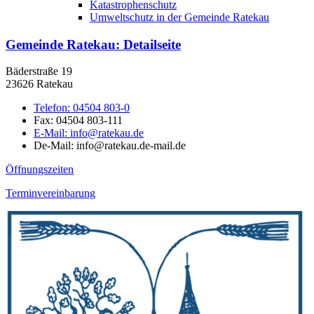
Katastrophenschutz
Umweltschutz in der Gemeinde Ratekau
Gemeinde Ratekau
: Detailseite
Bäderstraße 19
23626 Ratekau
Telefon:
04504 803-0
Fax:
04504 803-111
E-Mail:
info@ratekau.de
De-Mail: info@ratekau.de-mail.de
Öffnungszeiten
Terminvereinbarung