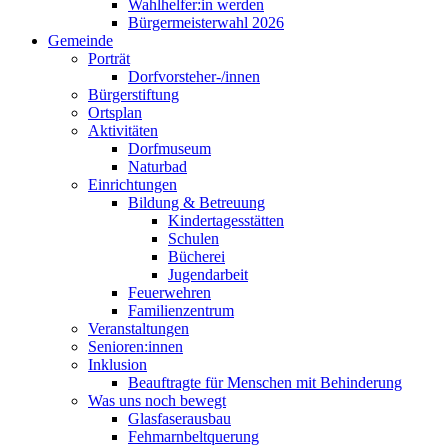
Wahlhelfer:in werden
Bürgermeisterwahl 2026
Gemeinde
Porträt
Dorfvorsteher-/innen
Bürgerstiftung
Ortsplan
Aktivitäten
Dorfmuseum
Naturbad
Einrichtungen
Bildung & Betreuung
Kindertagesstätten
Schulen
Bücherei
Jugendarbeit
Feuerwehren
Familienzentrum
Veranstaltungen
Senioren:innen
Inklusion
Beauftragte für Menschen mit Behinderung
Was uns noch bewegt
Glasfaserausbau
Fehmarnbeltquerung