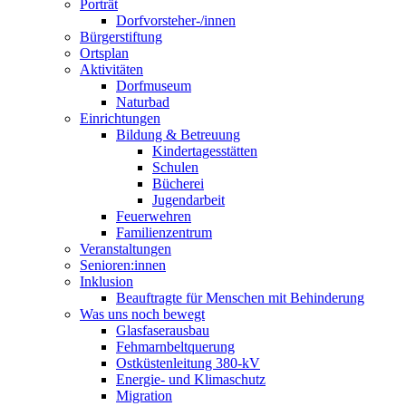
Porträt
Dorfvorsteher-/innen
Bürgerstiftung
Ortsplan
Aktivitäten
Dorfmuseum
Naturbad
Einrichtungen
Bildung & Betreuung
Kindertagesstätten
Schulen
Bücherei
Jugendarbeit
Feuerwehren
Familienzentrum
Veranstaltungen
Senioren:innen
Inklusion
Beauftragte für Menschen mit Behinderung
Was uns noch bewegt
Glasfaserausbau
Fehmarnbeltquerung
Ostküstenleitung 380-kV
Energie- und Klimaschutz
Migration