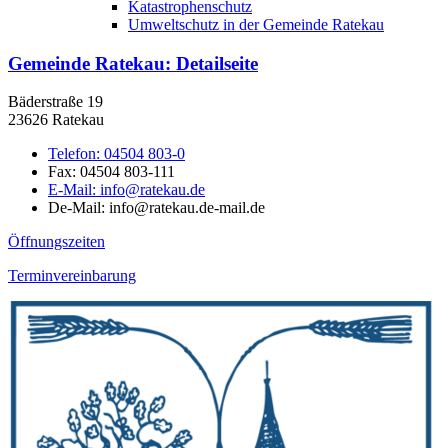
Katastrophenschutz
Umweltschutz in der Gemeinde Ratekau
Gemeinde Ratekau
: Detailseite
Bäderstraße 19
23626 Ratekau
Telefon:
04504 803-0
Fax:
04504 803-111
E-Mail:
info@ratekau.de
De-Mail: info@ratekau.de-mail.de
Öffnungszeiten
Terminvereinbarung