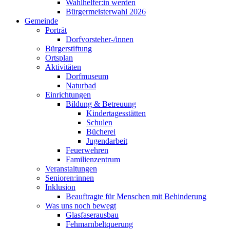
Wahlhelfer:in werden
Bürgermeisterwahl 2026
Gemeinde
Porträt
Dorfvorsteher-/innen
Bürgerstiftung
Ortsplan
Aktivitäten
Dorfmuseum
Naturbad
Einrichtungen
Bildung & Betreuung
Kindertagesstätten
Schulen
Bücherei
Jugendarbeit
Feuerwehren
Familienzentrum
Veranstaltungen
Senioren:innen
Inklusion
Beauftragte für Menschen mit Behinderung
Was uns noch bewegt
Glasfaserausbau
Fehmarnbeltquerung