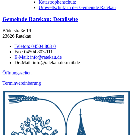
Katastrophenschutz
Umweltschutz in der Gemeinde Ratekau
Gemeinde Ratekau
: Detailseite
Bäderstraße 19
23626 Ratekau
Telefon:
04504 803-0
Fax:
04504 803-111
E-Mail:
info@ratekau.de
De-Mail: info@ratekau.de-mail.de
Öffnungszeiten
Terminvereinbarung