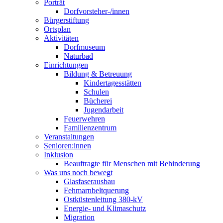
Porträt
Dorfvorsteher-/innen
Bürgerstiftung
Ortsplan
Aktivitäten
Dorfmuseum
Naturbad
Einrichtungen
Bildung & Betreuung
Kindertagesstätten
Schulen
Bücherei
Jugendarbeit
Feuerwehren
Familienzentrum
Veranstaltungen
Senioren:innen
Inklusion
Beauftragte für Menschen mit Behinderung
Was uns noch bewegt
Glasfaserausbau
Fehmarnbeltquerung
Ostküstenleitung 380-kV
Energie- und Klimaschutz
Migration