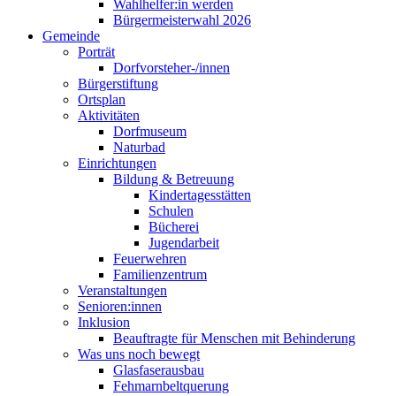
Wahlhelfer:in werden
Bürgermeisterwahl 2026
Gemeinde
Porträt
Dorfvorsteher-/innen
Bürgerstiftung
Ortsplan
Aktivitäten
Dorfmuseum
Naturbad
Einrichtungen
Bildung & Betreuung
Kindertagesstätten
Schulen
Bücherei
Jugendarbeit
Feuerwehren
Familienzentrum
Veranstaltungen
Senioren:innen
Inklusion
Beauftragte für Menschen mit Behinderung
Was uns noch bewegt
Glasfaserausbau
Fehmarnbeltquerung