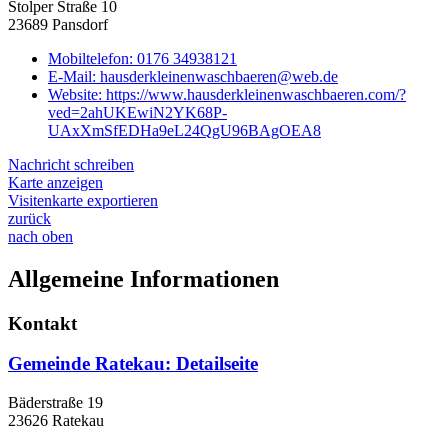
Stolper Straße 10
23689 Pansdorf
Mobiltelefon:
0176 34938121
E-Mail:
hausderkleinenwaschbaeren@web.de
Website:
https://www.hausderkleinenwaschbaeren.com/?
ved=2ahUKEwiN2YK68P-
UAxXmSfEDHa9eL24QgU96BAgOEA8
Nachricht schreiben
Karte anzeigen
Visitenkarte exportieren
zurück
nach oben
Allgemeine Informationen
Kontakt
Gemeinde Ratekau
: Detailseite
Bäderstraße 19
23626 Ratekau