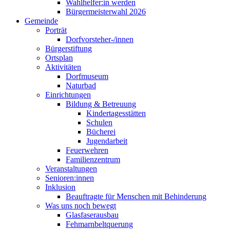
Wahlhelfer:in werden
Bürgermeisterwahl 2026
Gemeinde
Porträt
Dorfvorsteher-/innen
Bürgerstiftung
Ortsplan
Aktivitäten
Dorfmuseum
Naturbad
Einrichtungen
Bildung & Betreuung
Kindertagesstätten
Schulen
Bücherei
Jugendarbeit
Feuerwehren
Familienzentrum
Veranstaltungen
Senioren:innen
Inklusion
Beauftragte für Menschen mit Behinderung
Was uns noch bewegt
Glasfaserausbau
Fehmarnbeltquerung