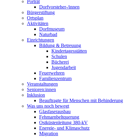
Porträt
Dorfvorsteher-/innen
Bürgerstiftung
Ortsplan
Aktivitäten
Dorfmuseum
Naturbad
Einrichtungen
Bildung & Betreuung
Kindertagesstätten
Schulen
Bücherei
Jugendarbeit
Feuerwehren
Familienzentrum
Veranstaltungen
Senioren:innen
Inklusion
Beauftragte für Menschen mit Behinderung
Was uns noch bewegt
Glasfaserausbau
Fehmarnbeltquerung
Ostküstenleitung 380-kV
Energie- und Klimaschutz
Migration