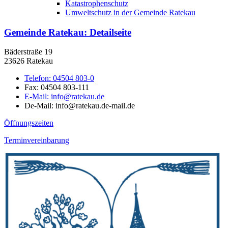
Katastrophenschutz
Umweltschutz in der Gemeinde Ratekau
Gemeinde Ratekau
: Detailseite
Bäderstraße 19
23626 Ratekau
Telefon:
04504 803-0
Fax:
04504 803-111
E-Mail:
info@ratekau.de
De-Mail: info@ratekau.de-mail.de
Öffnungszeiten
Terminvereinbarung