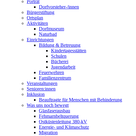
Porträt
Dorfvorsteher-/innen
Bürgerstiftung
Ortsplan
Aktivitäten
Dorfmuseum
Naturbad
Einrichtungen
Bildung & Betreuung
Kindertagesstätten
Schulen
Bücherei
Jugendarbeit
Feuerwehren
Familienzentrum
Veranstaltungen
Senioren:innen
Inklusion
Beauftragte für Menschen mit Behinderung
Was uns noch bewegt
Glasfaserausbau
Fehmarnbeltquerung
Ostküstenleitung 380-kV
Energie- und Klimaschutz
Migration