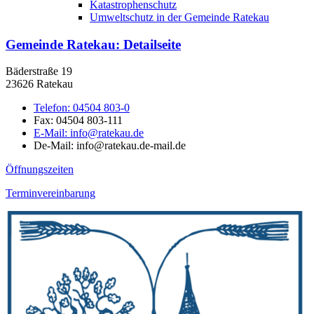
Katastrophenschutz
Umweltschutz in der Gemeinde Ratekau
Gemeinde Ratekau
: Detailseite
Bäderstraße 19
23626 Ratekau
Telefon:
04504 803-0
Fax:
04504 803-111
E-Mail:
info@ratekau.de
De-Mail: info@ratekau.de-mail.de
Öffnungszeiten
Terminvereinbarung