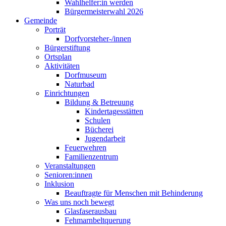
Wahlhelfer:in werden
Bürgermeisterwahl 2026
Gemeinde
Porträt
Dorfvorsteher-/innen
Bürgerstiftung
Ortsplan
Aktivitäten
Dorfmuseum
Naturbad
Einrichtungen
Bildung & Betreuung
Kindertagesstätten
Schulen
Bücherei
Jugendarbeit
Feuerwehren
Familienzentrum
Veranstaltungen
Senioren:innen
Inklusion
Beauftragte für Menschen mit Behinderung
Was uns noch bewegt
Glasfaserausbau
Fehmarnbeltquerung