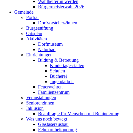
Wahlhelfer:in werden
Bürgermeisterwahl 2026
Gemeinde
Porträt
Dorfvorsteher-/innen
Bürgerstiftung
Ortsplan
Aktivitäten
Dorfmuseum
Naturbad
Einrichtungen
Bildung & Betreuung
Kindertagesstätten
Schulen
Bücherei
Jugendarbeit
Feuerwehren
Familienzentrum
Veranstaltungen
Senioren:innen
Inklusion
Beauftragte für Menschen mit Behinderung
Was uns noch bewegt
Glasfaserausbau
Fehmarnbeltquerung