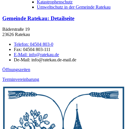
Katastrophenschutz
Umweltschutz in der Gemeinde Ratekau
Gemeinde Ratekau
: Detailseite
Bäderstraße 19
23626 Ratekau
Telefon:
04504 803-0
Fax:
04504 803-111
E-Mail:
info@ratekau.de
De-Mail: info@ratekau.de-mail.de
Öffnungszeiten
Terminvereinbarung