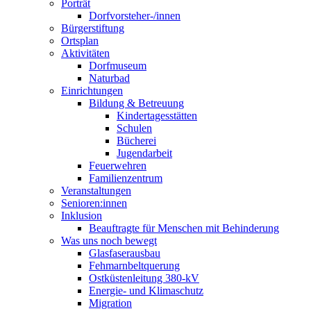
Porträt
Dorfvorsteher-/innen
Bürgerstiftung
Ortsplan
Aktivitäten
Dorfmuseum
Naturbad
Einrichtungen
Bildung & Betreuung
Kindertagesstätten
Schulen
Bücherei
Jugendarbeit
Feuerwehren
Familienzentrum
Veranstaltungen
Senioren:innen
Inklusion
Beauftragte für Menschen mit Behinderung
Was uns noch bewegt
Glasfaserausbau
Fehmarnbeltquerung
Ostküstenleitung 380-kV
Energie- und Klimaschutz
Migration