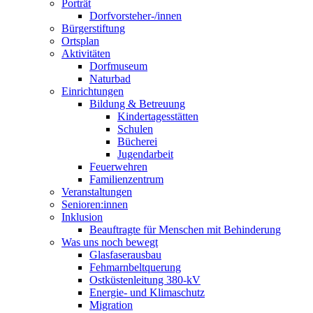
Porträt
Dorfvorsteher-/innen
Bürgerstiftung
Ortsplan
Aktivitäten
Dorfmuseum
Naturbad
Einrichtungen
Bildung & Betreuung
Kindertagesstätten
Schulen
Bücherei
Jugendarbeit
Feuerwehren
Familienzentrum
Veranstaltungen
Senioren:innen
Inklusion
Beauftragte für Menschen mit Behinderung
Was uns noch bewegt
Glasfaserausbau
Fehmarnbeltquerung
Ostküstenleitung 380-kV
Energie- und Klimaschutz
Migration