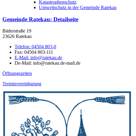
Katastrophenschutz
Umweltschutz in der Gemeinde Ratekau
Gemeinde Ratekau
: Detailseite
Bäderstraße 19
23626 Ratekau
Telefon:
04504 803-0
Fax:
04504 803-111
E-Mail:
info@ratekau.de
De-Mail: info@ratekau.de-mail.de
Öffnungszeiten
Terminvereinbarung