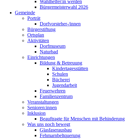
Wahlhelfer:in werden
Bürgermeisterwahl 2026
Gemeinde
Porträt
Dorfvorsteher-/innen
Bürgerstiftung
Ortsplan
Aktivitäten
Dorfmuseum
Naturbad
Einrichtungen
Bildung & Betreuung
Kindertagesstätten
Schulen
Bücherei
Jugendarbeit
Feuerwehren
Familienzentrum
Veranstaltungen
Senioren:innen
Inklusion
Beauftragte für Menschen mit Behinderung
Was uns noch bewegt
Glasfaserausbau
Fehmarnbeltquerung